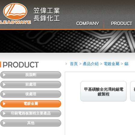
首頁
>
產品介紹
>
電鍍金屬
>
錫
脫脂劑
前處理
甲基磺酸全光澤純錫電
後處理
鍍製程
電鍍金屬
印刷電路板製程主要產品
其他